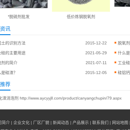
*脱硫剂批发
低价炼钢脱氧剂
资讯
润土的识别方法
2015-12-22
脱氧剂
业硅的主要用途
2021-05-29
什么是
硫剂的简介
2021-07-11
工业硅
么是硅渣？
2015-12-05
硅铝钙 
推荐
化渣消泡剂
http://www.aycyyjll.com/product/canyangchupin/79.aspx
司简介
|
企业文化
|
厂区厂貌
|
新闻动态
|
产品展示
|
联系我们
|
网站地图