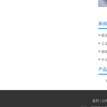
新闻
膨
工
脱
什
产品
首页
|
公