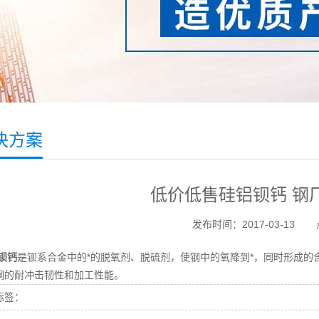
决方案
低价低售硅铝钡钙 钢
发布时间：2017-03-13
钡钙
是钡系合金中的*的
脱氧剂
、
脱硫剂
，使钢中的氧降到*，同时形成的
钢的耐冲击韧性和加工性能。
标签：