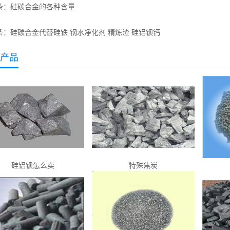
条：
硅碳合金的各种含量
条：
硅碳合金代替硅铁 钢水净化剂 精炼渣 硅铝钡钙
产品
硅铝钡怎么卖
特殊焦炭