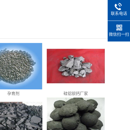
联系电话
微信扫一扫
孕育剂
硅铝钡钙厂家