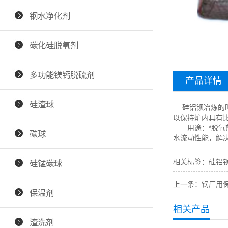
钢水净化剂
碳化硅脱氧剂
多功能镁钙脱硫剂
产品详情
硅渣球
硅铝钡
冶炼的
以保持炉内具有
用途：*
脱氧
碳球
水流动性能，解
相关标签：
硅铝
硅锰碳球
上一条：
钢厂用
保温剂
相关产品
渣洗剂