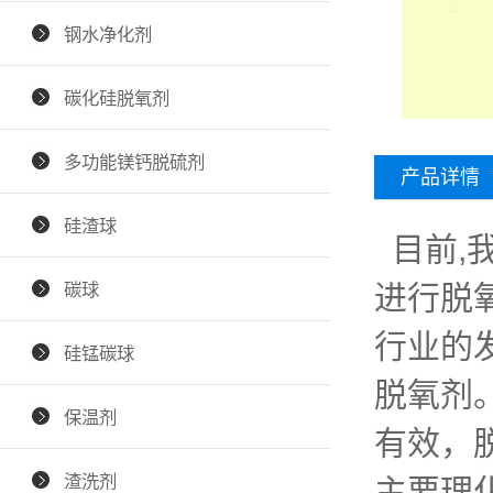
钢水净化剂
碳化硅脱氧剂
多功能镁钙脱硫剂
产品详情
硅渣球
目前,
碳球
进行脱
行业的
硅锰碳球
脱氧剂
保温剂
有效，脱
渣洗剂
主要理