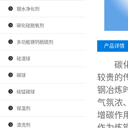
钢水净化剂
碳化硅脱氧剂
多功能镁钙脱硫剂
产品详情
硅渣球
碳
碳球
较贵的
钢冶炼
硅锰碳球
气氛浓
保温剂
增碳作
渣洗剂
作为
炼