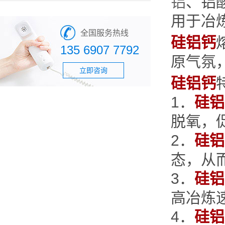
铝
、铝
用于冶炼
全国服务热线
硅铝钙
135 6907 7792
原气氛
立即咨询
硅铝钙
1．
硅铝
脱氧，
2．
硅铝
态，从
3．
硅铝
高冶炼
4．
硅铝